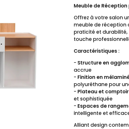
Meuble de Réception p
Offrez à votre salon u
meuble de réception a
praticité et durabilité
touche professionnell
Caractéristiques
:
-
Structure en agglo
accrue
-
Finition en mélamin
polyuréthane pour un
-
Plateau et comptoir
et sophistiquée
-
Espaces de rangem
intelligente et efficac
Alliant design contemp