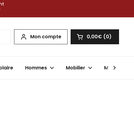
nt
s
Mon compte
0,00€
0
Ouvrir le panier
olaire
Hommes
Mobilier
Marques