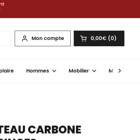
nt
s
Mon compte
0,00€
0
Ouvrir le panier
olaire
Hommes
Mobilier
Marques
ÂTEAU CARBONE