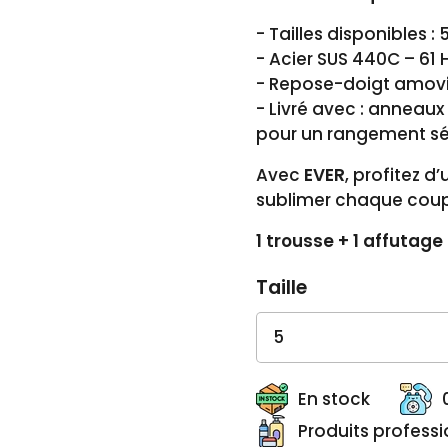
-
Tailles disponibles : 5
-
Acier SUS 440C – 61 
-
Repose-doigt amovi
-
Livré avec : anneaux 
pour un rangement sé
Avec
EVER
, profitez d
sublimer chaque cou
1 trousse + 1 affutag
Taille
En stock
Produits profess