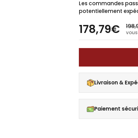
Les commandes passée
potentiellement expéd
178,79€
198,
vous
Livraison & Expé
Paiement sécur