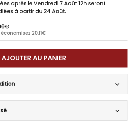
s après le Vendredi 7 Août 12h seront
iées à partir du 24 Août.
90€
 économisez 20,11€
AJOUTER AU PANIER
dition
isé