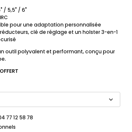
" / 5,5" / 6"
HRC
ble pour une adaptation personnalisée
réducteurs, clé de réglage et un holster 3-en-1
curisé
’un outil polyvalent et performant, conçu pour
pe.
e OFFERT
04 77 12 58 78
ionnels