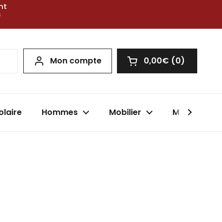
nt
s
Mon compte
0,00€
0
Ouvrir le panier
olaire
Hommes
Mobilier
Marques