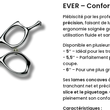
EVER – Confor
Plébiscité par les prof
précision
, faisant de 
ergonomie soignée ga
utilisation fluide et sa
Disponible en plusieurs 
-
5’’
– Idéal pour les tr
-
5,5’’
– Parfaitement 
coupe.
-
6’’
– Pour une plus g
Ses
lames concaves à
tranchant net et préci
slice et le piquetage
.
pleinement son confort
Caractéristiques :